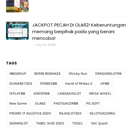
JACKPOT PECAH DI OLA62! Keberuntungan
memang berpihak pada yang berani
mencoba!
July 30, 2026
TAGS
186GROUP
BOMB BONANZA
Chicky Run
DRAGONSLOT99
DUNIABET303
FORBES88
Hand of Midas 2
IJP88
IXPLAY88
JOKER768
LANGKAHSLOT
MEGA WHEEL
New Game
OLA62
PASTIGACOR88
PG SOFT
PROMO 17 AGUSTUS 2024
RAJASLOT303
SELOTGACORKU
SIGMASLOT
TABEL SHIO 2025
TOGEL
Yeti Quest