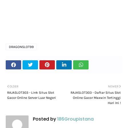
DRAGONSLOT99
OLDER
NEWER
RAJASLOT303 - Link Situs Slot
RAJASLOT303 - Daftar Situs Slot
Gacor Online Server Luar Negeri
Online Gacor Maxwin Tertinggi
Hari Ini !
Posted by
186Groupistana