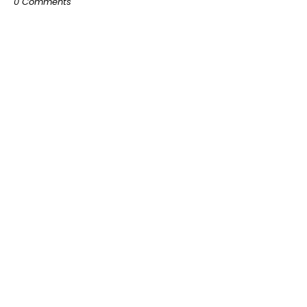
0 Comments