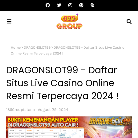
Home
DRAGONSLOT99
DRAGONSLOT99 - Daftar Situs Live Casino
Online Resmi Terpercaya 2024 !
DRAGONSLOT99 - Daftar
Situs Live Casino Online
Resmi Terpercaya 2024 !
186Groupistana
August 29, 2024