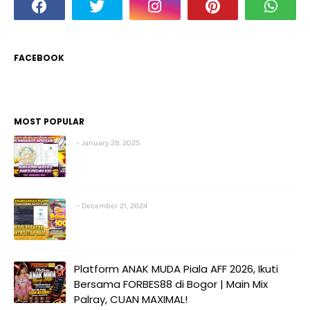
FACEBOOK
MOST POPULAR
January 29, 2025
December 21, 2024
Platform ANAK MUDA Piala AFF 2026, Ikuti
Bersama FORBES88 di Bogor | Main Mix
Palray, CUAN MAXIMAL!