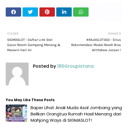
OLDER
NEWER
SIGMASLOT - Daftar Link Slot
#RAJASLOT303 - Situs
Gacor Resmi Gampang Menang &
Rekomendasi Modal Receh Bisa
Maxwin Hari Ini
Withdraw Jutaan !
Posted by
186Groupistana
You May Like These Posts
Baper Lihat Anak Muda Asal Jombang yang
Belikan Orangtua Rumah Hasil Menang dari
Mahjong Ways di SIGMASLOT!