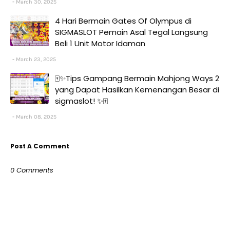
March 30, 2025
4 Hari Bermain Gates Of Olympus di
SIGMASLOT Pemain Asal Tegal Langsung
Beli 1 Unit Motor Idaman
March 23, 2025
🀄✨Tips Gampang Bermain Mahjong Ways 2
yang Dapat Hasilkan Kemenangan Besar di
sigmaslot! ✨🀄
March 08, 2025
Post A Comment
0 Comments