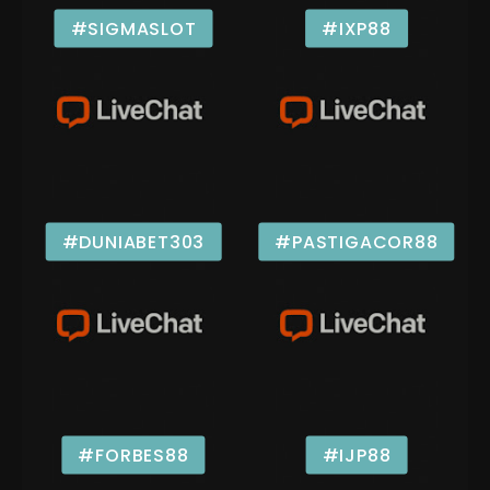
#SIGMASLOT
#IXP88
#DUNIABET303
#PASTIGACOR88
#FORBES88
#IJP88