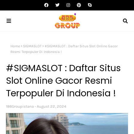
Home
SIGMASLOT
#SIGMASLOT : Daftar Situs Slot Online Gacor
Resmi Terpopuler Di Indonesia !
#SIGMASLOT : Daftar Situs
Slot Online Gacor Resmi
Terpopuler Di Indonesia !
186Groupistana
August 22, 2024