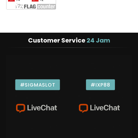
Customer Service
24 Jam
#SIGMASLOT
#IXP88