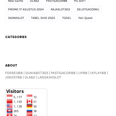
New Game
OLA62
PASTIGACOR88
PG SOFT
PROMO 17 AGUSTUS 2024
RAJASLOT303
SELOTGACORKU
SIGMASLOT
TABEL SHIO 2025
TOGEL
Yeti Quest
CATEGORIES
ABOUT
FORBES88 | DUNIABET303 | PASTIGACOR88 | IJP88 | IXPLAY88 |
JOKER768 | OLA62 | LANGKAHSLOT