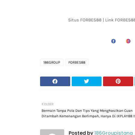
Situs FORBES88 | Link FORBES88
186GROUP
FORBES88
OLDER
Bermain Tanpa Pola Dan Tips Yang Menghasilkan Cuan
Ditambah Kemenangan Berlimpah, Hanya Di IXPLAY88 !!
Posted by
186Groupistana