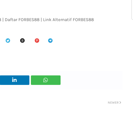
 | Daftar FORBES88 | Link Alternatif FORBES88
NEWER