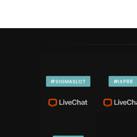
#SIGMASLOT
#IXP88