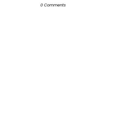
0 Comments