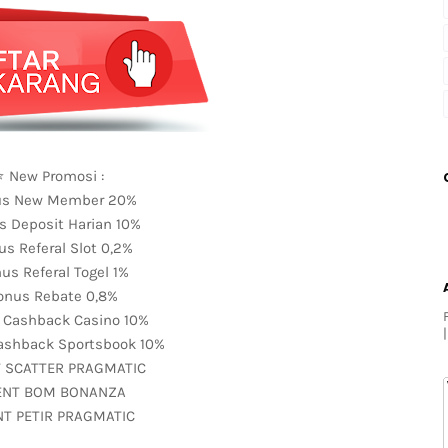
⭐️ New Promosi :
us New Member 20%
s Deposit Harian 10%
us Referal Slot 0,2%
nus Referal Togel 1%
onus Rebate 0,8%
 Cashback Casino 10%
ashback Sportsbook 10%
T SCATTER PRAGMATIC
VENT BOM BONANZA
NT PETIR PRAGMATIC